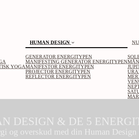
(current)
HUMAN DESIGN
NU
GENERATOR ENERGITYPEN
SOL
GA
MANIFESTING GENERATOR ENERGITYPEN
MÅN
TISK YOGA
MANIFESTOR ENERGITYPEN
JUP
PROJECTOR ENERGITYPEN
URA
REFLECTOR ENERGITYPEN
MER
VEN
NEP
SAT
MAR
N DESIGN & DE 5 ENERGI
gi og overskud med din Human Design e